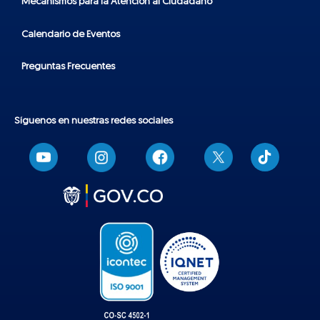
Mecanismos para la Atención al Ciudadano
Calendario de Eventos
Preguntas Frecuentes
Síguenos en nuestras redes sociales
T
i
k
t
o
k