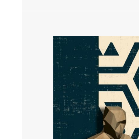
Boletín
de
Prensa
N°055