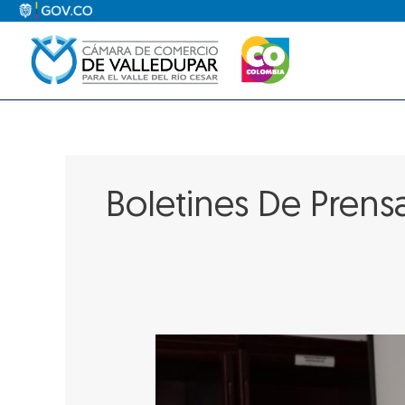
Ir
al
contenido
Boletines De Prens
Boletín
de
Prensa