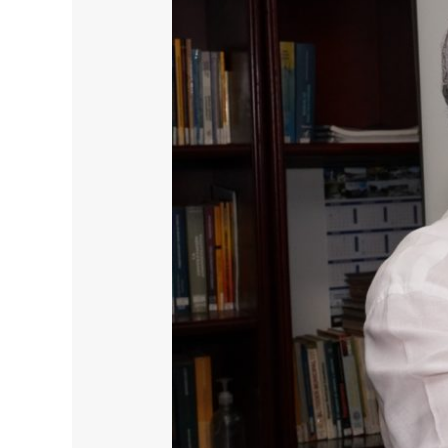
N°056
Expofestival
2025:
Más
Grande,
Más
Inspirador
Y
Más
Regional