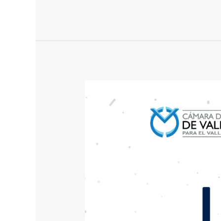
Boletín
de
Prensa
N°054