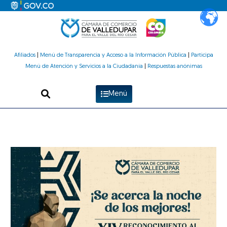
Ir
al
contenido
Afiliados
|
Menú de Transparencia y Acceso a la Información Pública
|
Participa
Menú de Atención y Servicios a la Ciudadanía
|
Respuestas anónimas
Menú