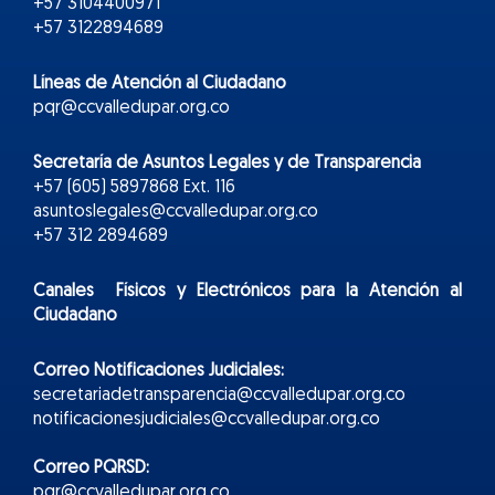
+57 3104400971
+57 3122894689
Líneas de Atención al Ciudadano
pqr@ccvalledupar.org.co
Secretaría de Asuntos Legales y de Transparencia
+57 (605) 5897868 Ext. 116
asuntoslegales@ccvalledupar.org.co
+57 312 2894689
Canales Físicos y
Electr
ónicos
para la Atención al
Ciudadano
Correo Notificaciones Judiciales:
secretariadetransparencia@ccvalledupar.org.co
notificacionesjudiciales@ccvalledupar.org.co
Correo PQRSD:
pqr@ccvalledupar.org.co