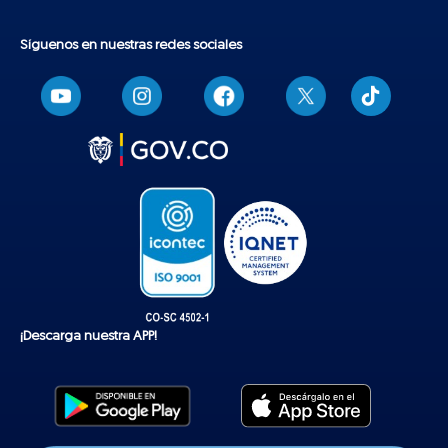
Síguenos en nuestras redes sociales
T
i
k
t
o
k
¡Descarga nuestra APP!