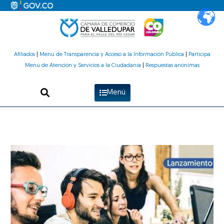
Ir
al
contenido
Afiliados
|
Menú de Transparencia y Acceso a la Información Pública
|
Participa
Menú de Atención y Servicios a la Ciudadanía
|
Respuestas anónimas
Menú