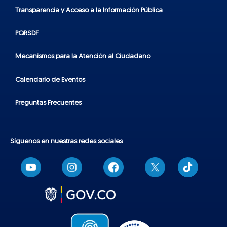
Transparencia y Acceso a la Información Pública
PQRSDF
Mecanismos para la Atención al Ciudadano
Calendario de Eventos
Preguntas Frecuentes
Síguenos en nuestras redes sociales
T
i
k
t
o
k