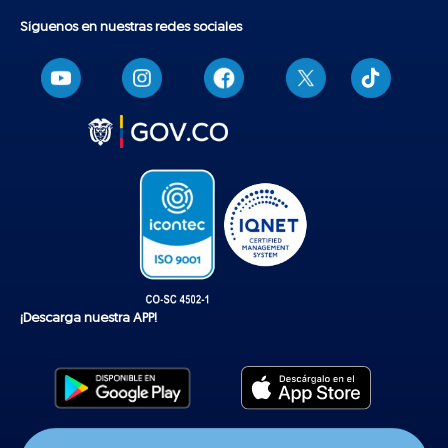
Síguenos en nuestras redes sociales
T
i
k
t
o
k
¡Descarga nuestra APP!