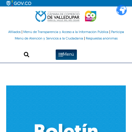
Ir
al
contenido
Afiliados
|
Menú de Transparencia y Acceso a la Información Pública
|
Participa
Menú de Atención y Servicios a la Ciudadanía
|
Respuestas anónimas
Menú