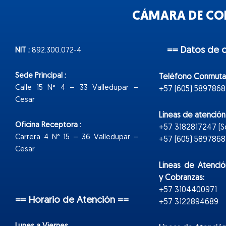
CÁMARA DE COM
== Datos de 
NIT :
892.300.072-4
Sede Principal :
Teléfono Conmuta
Calle 15 N° 4 – 33 Valledupar –
+57 (605) 5897868
Cesar
Líneas de atenció
Oficina Receptora :
+57 3182817247 (
Carrera 4 N° 15 – 36 Valledupar –
+57 (605) 5897868 E
Cesar
Líneas de Atenció
y Cobranzas:
+57 3104400971
== Horario de Atención ==
+57 3122894689