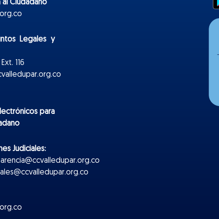
 al Ciudadano
org.co
untos Legales y
Ext. 116
valledupar.org.co
lectr
ónicos
para
dadano
es Judiciales:
parencia@ccvalledupar.org.co
ciales@ccvalledupar.org.co
org.co