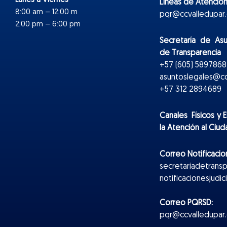
Lunes a Viernes
Líneas de Atención
8:00 am – 12:00 m
pqr@ccvalledupar.
2:00 pm – 6:00 pm
Secretaría de As
de Transparencia
+57 (605) 5897868 
asuntoslegales@cc
+57 312 2894689
Canales Físicos y
E
la Atención al Ciu
Correo Notificacion
secretariadetrans
notificacionesjudi
Correo PQRSD:
pqr@ccvalledupar.