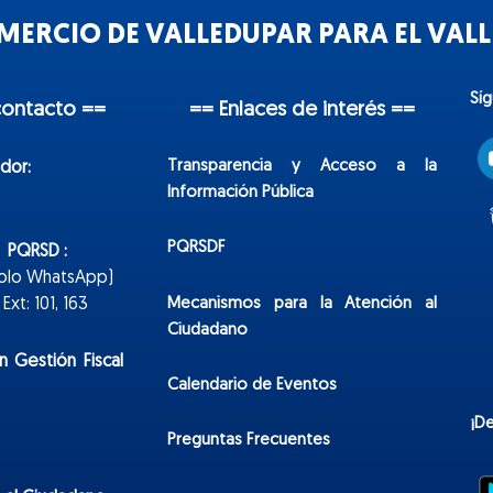
ERCIO DE VALLEDUPAR PARA EL VALLE
Sí
contacto ==
== Enlaces de interés ==
Transparencia y Acceso a la
dor:
Información Pública
PQRSDF
n PQRSD :
Solo WhatsApp)
Mecanismos para la Atención al
xt: 101, 163
Ciudadano
n Gestión Fiscal
Calendario de Eventos
¡D
Preguntas Frecuentes