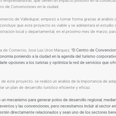
des emprendedoras, que tienen un impacto positivo en la consecu
tro de Convenciones en la ciudad.
 Comercio de Valledupar, empezó a tomar forma gracias al análisis
oncluye que este proyecto es viable y se adelantará el estudio d
inistración local y departamental, en el próximo mes de marzo, para
ra de Comercio, José Luis Urón Márquez,
“El Centro de Convencion
conomía poniendo a la ciudad en la agenda del turismo corporativo 
arle opciones a los turistas y optimiza la red de servicios que ofr
e este proyecto, se realizó un análisis de la importancia de adqui
ar un plan de desarrollo turístico eficiente y eficaz.
un mecanismo para generar polos de desarrollo regional, mediant
entos y las convenciones, pero necesitamos incluir al sector emp
estén directamente relacionados y sean uno de los sectores bene