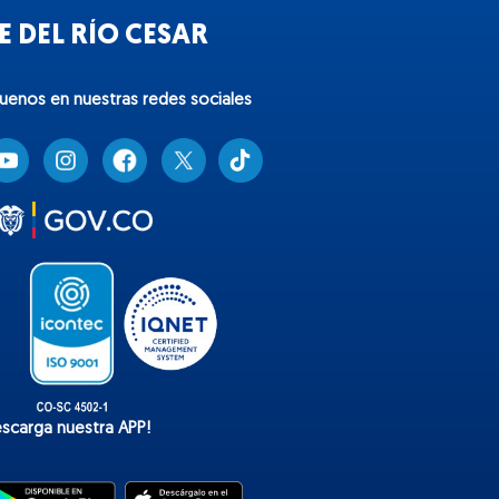
 DEL RÍO CESAR
guenos en nuestras redes sociales
T
i
k
t
o
k
escarga nuestra APP!