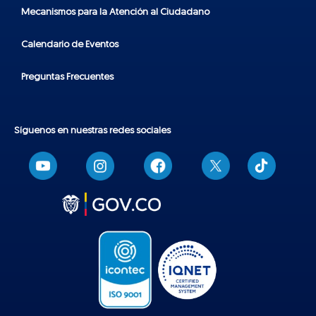
Mecanismos para la Atención al Ciudadano
Calendario de Eventos
Preguntas Frecuentes
Síguenos en nuestras redes sociales
T
i
k
t
o
k