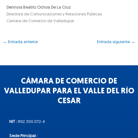
Dennyss Beatriz Ochoa De La Cruz
Directora de Comunicaciones y Relaciones Públicas
Cámara de Comercio de Valledupar
←
Entrada anterior
Entrada siguiente
→
CÁMARA DE COMERCIO DE
VALLEDUPAR PARA EL VALLE DEL RÍO
CESAR
NIT :
892.300.072-4
Sede Principal :