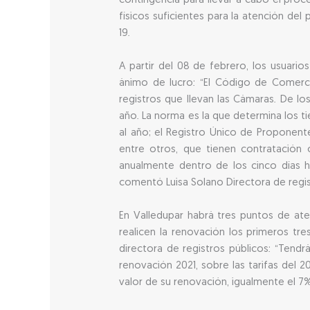
contingencia para llevar a cabo el proce
físicos suficientes para la atención de
19.
A partir del 08 de febrero, los usuario
ánimo de lucro: “El Código de Comerci
registros que llevan las Cámaras. De l
año. La norma es la que determina los t
al año; el Registro Único de Proponente
entre otros, que tienen contratación 
anualmente dentro de los cinco días há
comentó Luisa Solano Directora de regis
En Valledupar habrá tres puntos de aten
realicen la renovación los primeros tre
directora de registros públicos: “Tend
renovación 2021, sobre las tarifas del 
valor de su renovación, igualmente el 7