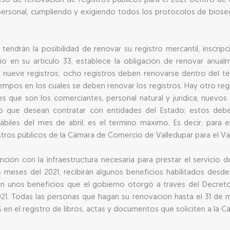
so de renovación de registros públicos para el 2021. Dentro de d
l personal, cumpliendo y exigiendo todos los protocolos de bioseg
s tendrán la posibilidad de renovar su registro mercantil, inscr
o en su artículo 33, establece la obligación de renovar anualm
os nueve registros, ocho registros deben renovarse dentro del 
iempos en los cuales se deben renovar los registros. Hay otro re
s que son los comerciantes, personal natural y jurídica, nuevos
o que desean contratar con entidades del Estado; estos deben
biles del mes de abril, es el termino máximo. Es decir, para el
tros públicos de la Cámara de Comercio de Valledupar para el Vall
ción con la infraestructura necesaria para prestar el servicio 
s meses del 2021, recibirán algunos beneficios habilitados desde
rán unos beneficios que el gobierno otorgó a través del Decre
2021. Todas las personas que hagan su renovación hasta el 31 de
% en el registro de libros, actas y documentos que soliciten a la