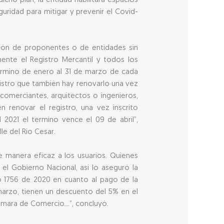
icho plan, la entidad habilitará espacios
uridad para mitigar y prevenir el Covid-
ipción de proponentes o de entidades sin
ente el Registro Mercantil y todos los
término de enero al 31 de marzo de cada
gistro que también hay renovarlo una vez
 comerciantes, arquitectos o ingenieros,
 renovar el registro, una vez inscrito
 2021 el termino vence el 09 de abril”,
e del Río Cesar.
de manera eficaz a los usuarios. Quienes
 el Gobierno Nacional, así lo aseguró la
to 1756 de 2020 en cuanto al pago de la
 marzo, tienen un descuento del 5% en el
 Cámara de Comercio…”, concluyó.