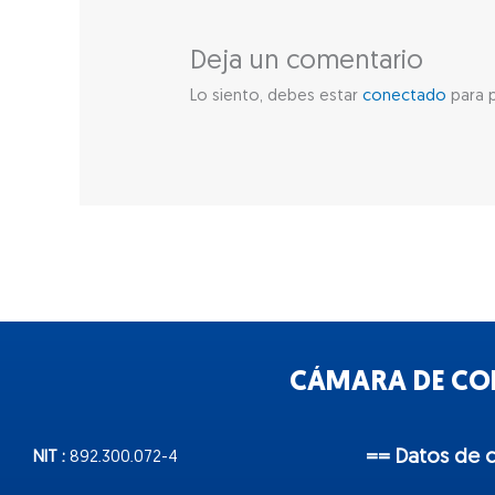
Deja un comentario
Lo siento, debes estar
conectado
para p
CÁMARA DE COM
== Datos de 
NIT :
892.300.072-4