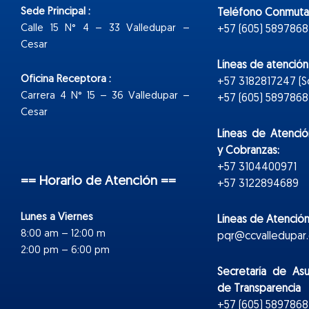
Sede Principal :
Teléfono Conmuta
Calle 15 N° 4 – 33 Valledupar –
+57 (605) 5897868
Cesar
Líneas de atenció
Oficina Receptora :
+57 3182817247 (
Carrera 4 N° 15 – 36 Valledupar –
+57 (605) 5897868 E
Cesar
Líneas de Atenció
y Cobranzas:
+57 3104400971
== Horario de Atención ==
+57 3122894689
Lunes a Viernes
Líneas de Atención
8:00 am – 12:00 m
pqr@ccvalledupar.
2:00 pm – 6:00 pm
Secretaría de As
de Transparencia
+57 (605) 5897868 