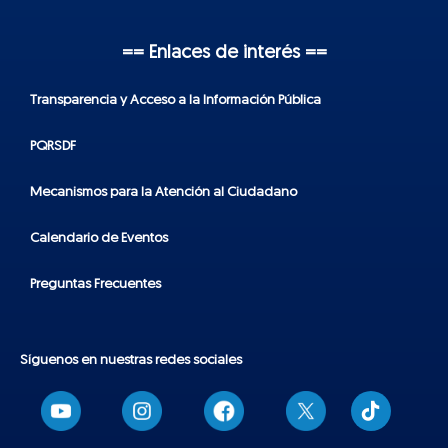
== Enlaces de interés ==
Transparencia y Acceso a la Información Pública
PQRSDF
Mecanismos para la Atención al Ciudadano
Calendario de Eventos
Preguntas Frecuentes
Síguenos en nuestras redes sociales
T
i
k