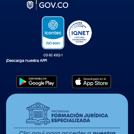
t
o
k
¡Descarga nuestra APP!