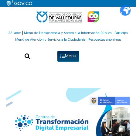
Ir
al
contenido
Afiliados
|
Menú de Transparencia y Acceso a la Información Pública
|
Participa
Menú de Atención y Servicios a la Ciudadanía
|
Respuestas anónimas
Menú