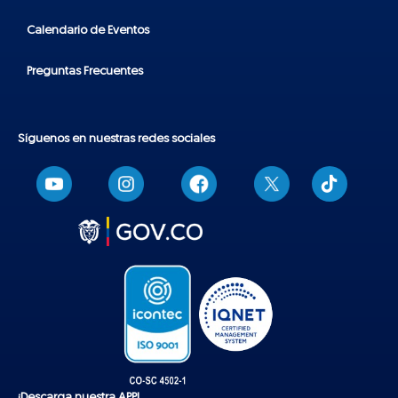
Calendario de Eventos
Preguntas Frecuentes
Síguenos en nuestras redes sociales
T
i
k
t
o
k
¡Descarga nuestra APP!