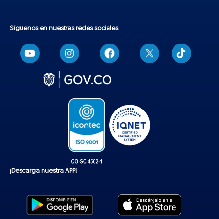
Síguenos en nuestras redes sociales
T
i
k
t
o
k
¡Descarga nuestra APP!