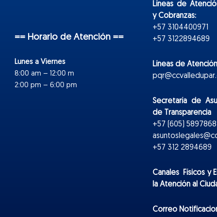
Líneas de Atenció
y Cobranzas:
+57 3104400971
== Horario de Atención ==
+57 3122894689
Lunes a Viernes
Líneas de Atención
8:00 am – 12:00 m
pqr@ccvalledupar.
2:00 pm – 6:00 pm
Secretaría de As
de Transparencia
+57 (605) 5897868 
asuntoslegales@cc
+57 312 2894689
Canales Físicos y
E
la Atención al Ciu
Correo Notificacion