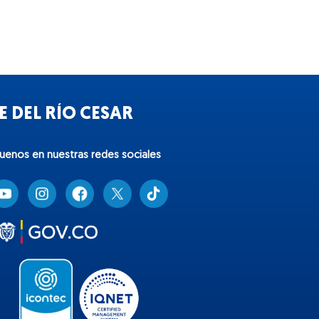
 DEL RÍO CESAR
guenos en nuestras redes sociales
T
i
k
t
o
k