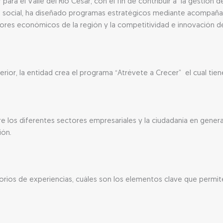
ra el Valle del Río Cesar, con el fin de contribuir a la gestión 
ido social, ha diseñado programas estratégicos mediante acompaña
tores económicos de la región y la competitividad e innovación
erior, la entidad crea el programa “Atrévete a Crecer” el cual tie
e los diferentes sectores empresariales y la ciudadanía en gener
ión.
orios de experiencias, cuáles son los elementos clave que permite