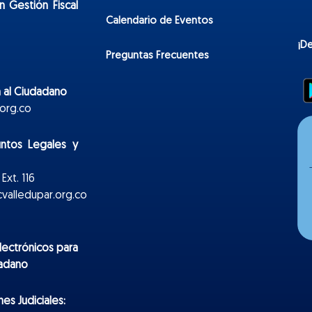
n Gestión Fiscal
Calendario de Eventos
¡D
Preguntas Frecuentes
 al Ciudadano
org.co
untos Legales y
Ext. 116
valledupar.org.co
lectr
ónicos
para
dadano
es Judiciales: