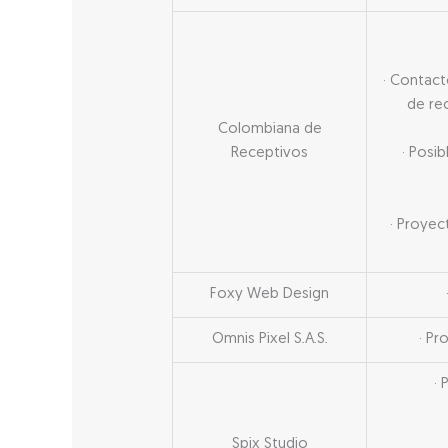
· Contact
de re
Colombiana de
Receptivos
· Posi
· Proyec
Foxy Web Design
Omnis Pixel S.A.S.
· Pr
· 
Spix Studio