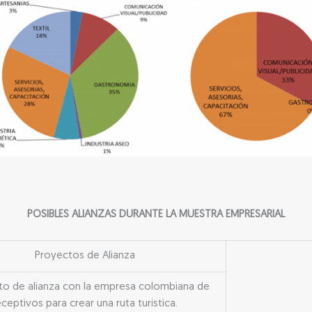
2
$ 33.400.000
2.599.000
$
6
1.630.000
$
29
$ 49.840.000
9.179.800
POSIBLES ALIANZAS DURANTE LA MUESTRA EMPRESARIAL
Proyectos de Alianza
to de alianza con la empresa colombiana de
eceptivos para crear una ruta turística.