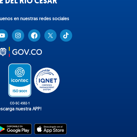
 DEL RÍO CESAR
guenos en nuestras redes sociales
T
i
k
t
o
k
escarga nuestra APP!