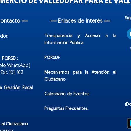
ERCIO DE VALLEDUPAR PARA EL VALLE
Sí
contacto ==
== Enlaces de interés ==
Transparencia y Acceso a la
dor:
Información Pública
PQRSDF
n PQRSD :
Solo WhatsApp)
Mecanismos para la Atención al
xt: 101, 163
Ciudadano
n Gestión Fiscal
Calendario de Eventos
¡D
Preguntas Frecuentes
 al Ciudadano