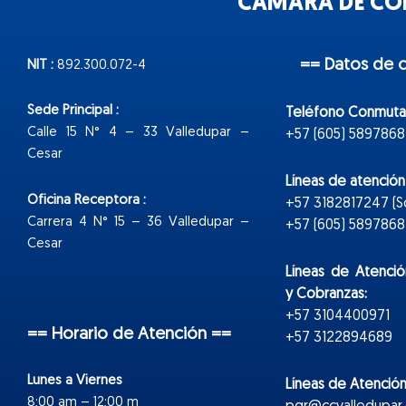
CÁMARA DE COM
== Datos de 
NIT :
892.300.072-4
Sede Principal :
Teléfono Conmuta
Calle 15 N° 4 – 33 Valledupar –
+57 (605) 5897868
Cesar
Líneas de atenció
Oficina Receptora :
+57 3182817247 (
Carrera 4 N° 15 – 36 Valledupar –
+57 (605) 5897868 E
Cesar
Líneas de Atenció
y Cobranzas:
+57 3104400971
== Horario de Atención ==
+57 3122894689
Lunes a Viernes
Líneas de Atención
8:00 am – 12:00 m