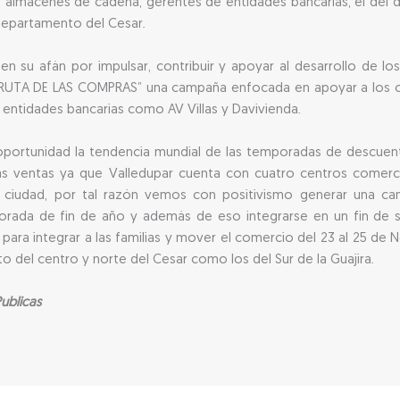
s almacenes de cadena, gerentes de entidades bancarias, el del d
 departamento del Cesar.
 su afán por impulsar, contribuir y apoyar al desarrollo de lo
A RUTA DE LAS COMPRAS” una campaña enfocada en apoyar a los c
entidades bancarias como AV Villas y Davivienda.
rtunidad la tendencia mundial de las temporadas de descuentos,
 las ventas ya que Valledupar cuenta con cuatro centros come
 ciudad, por tal razón vemos con positivismo generar una ca
porada de fin de año y además de eso integrarse en un fin de 
ra integrar a las familias y mover el comercio del 23 al 25 de 
o del centro y norte del Cesar como los del Sur de la Guajira.
ublicas