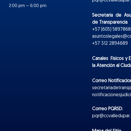
pqr@ccvalledupar.
2:00 pm – 6:00 pm
Secretaría de As
de Transparencia
+57 (605) 5897868 
asuntoslegales@cc
+57 312 2894689
Canales Físicos y
E
la Atención al Ciu
Correo Notificacion
secretariadetrans
notificacionesjudi
Correo PQRSD:
pqr@ccvalledupar.