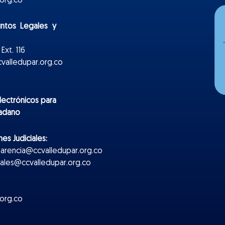
org.co
untos Legales y
Ext. 116
valledupar.org.co
lectr
ónicos
para
dadano
es Judiciales:
parencia@ccvalledupar.org.co
ciales@ccvalledupar.org.co
org.co