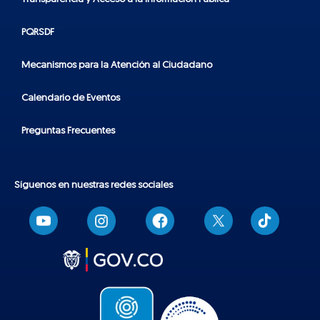
PQRSDF
Mecanismos para la Atención al Ciudadano
Calendario de Eventos
Preguntas Frecuentes
Síguenos en nuestras redes sociales
T
i
k
t
o
k