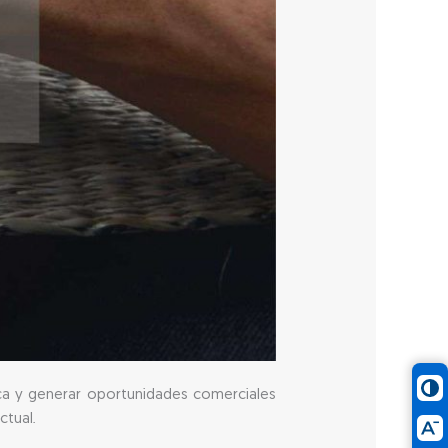
mica y generar oportunidades comerciales
ctual.