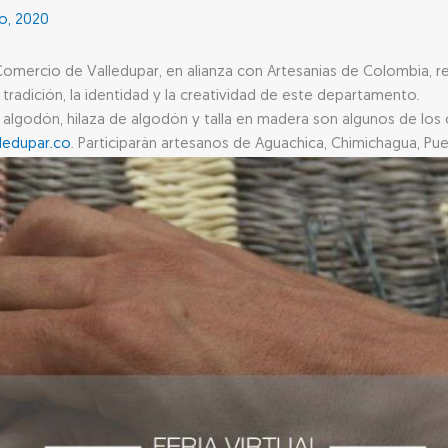
o, 2020
omercio de Valledupar, en alianza con Artesanías de Colombia, real
 tradición, la identidad y la creatividad de este departamento.
e, algodón, hilaza de algodón y talla en madera son algunos de los 
ledupar.co
. Participarán artesanos de Aguachica, Chimichagua, Pu