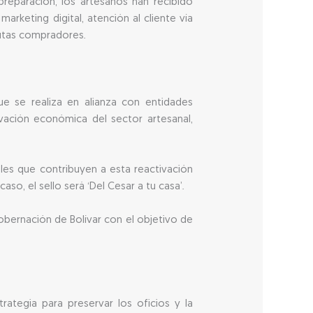
eparación, los artesanos han recibido
arketing digital, atención al cliente vía
nautas compradores.
ue se realiza en alianza con entidades
ivación económica del sector artesanal,
onales que contribuyen a esta reactivación
so, el sello será ‘Del Cesar a tu casa’.
Gobernación de Bolívar con el objetivo de
trategia para preservar los oficios y la