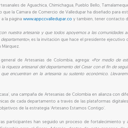
artesanales de Aguachica, Chimichagua, Pueblo Bello, Tamalameque
 que la Cámara de Comercio de Valledupar ha diseñado para este f
r a la página
www.appccvalledupar.co
y también, tener contacto d
on nuestra artesanía y que todos apoyemos a las comunidades ar
o departamento»,
es la invitación que hace el presidente ejecutiv
ón Márquez.
e general de Artesanías de Colombia, agrega:
«Por medio de est
 la riqueza artesanal del departamento del Cesar con el fin de seg
 que encuentran en la artesanía su sustento económico. Llevaremo
tu casa’, una campaña de Artesanías de Colombia en alianza con dif
nicas de cada departamento a través de las plataformas digitale
 objetivos de la estrategia ‘Artesano Estamos Contigo’.
ras participantes han seguido un proceso de fortalecimiento y