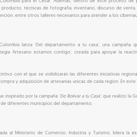
 Colombia para el Cesar. Además, dentro de este proceso de pr
oducto, técnicas de fotografía, inventario, discurso de venta, m
tención, entre otros talleres necesarios para atender a los ciber
e Colombia lanza ‘Del departamento a tu casa’, una campaña q
tegia ‘Artesano estamos contigo’, creada para apoyar la react
intivo con el que se visibilizarán las diferentes iniciativas regi
ompra y adquisición de artesanías únicas de cada región. En este ca
ue inspirado por la campaña
‘De Bolívar a tu Casa’
, que realizó la 
de diferentes municipios del departamento.
da al Ministerio de Comercio, Industria y Turismo, lidera la es