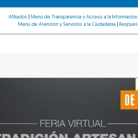
Afiliados
|
Menú de Transparencia y Acceso a la Información 
Menú de Atención y Servicios a la Ciudadanía
|
Respues