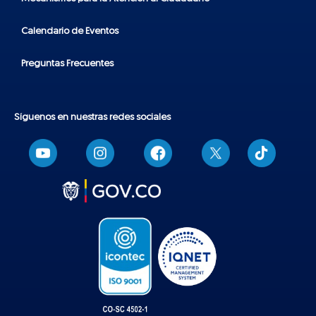
Calendario de Eventos
Preguntas Frecuentes
Síguenos en nuestras redes sociales
T
i
k
t
o
k