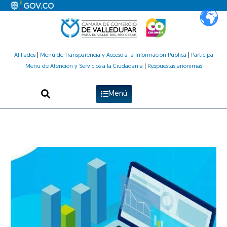
Ir
al
contenido
Afiliados
|
Menú de Transparencia y Acceso a la Información Pública
|
Participa
Menú de Atención y Servicios a la Ciudadanía
|
Respuestas anónimas
Menú