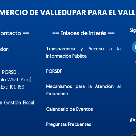
ERCIO DE VALLEDUPAR PARA EL VALLE
Sí
contacto ==
== Enlaces de interés ==
Transparencia y Acceso a la
dor:
Información Pública
PQRSDF
n PQRSD :
Solo WhatsApp)
Mecanismos para la Atención al
xt: 101, 163
Ciudadano
n Gestión Fiscal
Calendario de Eventos
¡D
Preguntas Frecuentes