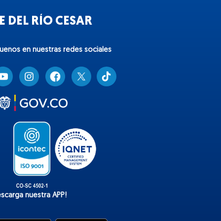
 DEL RÍO CESAR
guenos en nuestras redes sociales
T
i
k
t
o
k
escarga nuestra APP!