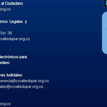
 al Ciudadano
org.co
untos Legales y
Ext. 116
valledupar.org.co
lectr
ónicos
para
dadano
es Judiciales:
parencia@ccvalledupar.org.co
ciales@ccvalledupar.org.co
org.co