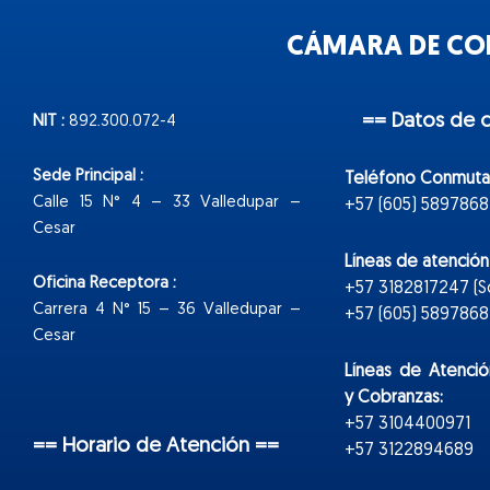
CÁMARA DE COM
== Datos de 
NIT :
892.300.072-4
Sede Principal :
Teléfono Conmuta
Calle 15 N° 4 – 33 Valledupar –
+57 (605) 5897868
Cesar
Líneas de atenció
Oficina Receptora :
+57 3182817247 (
Carrera 4 N° 15 – 36 Valledupar –
+57 (605) 5897868 E
Cesar
Líneas de Atenció
y Cobranzas:
+57 3104400971
== Horario de Atención ==
+57 3122894689