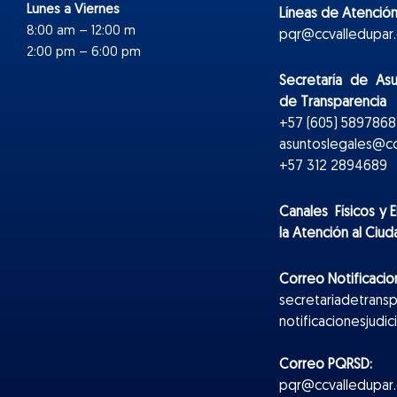
Lunes a Viernes
Líneas de Atención
8:00 am – 12:00 m
pqr@ccvalledupar.
2:00 pm – 6:00 pm
Secretaría de As
de Transparencia
+57 (605) 5897868 
asuntoslegales@cc
+57 312 2894689
Canales Físicos y
E
la Atención al Ciu
Correo Notificacion
secretariadetrans
notificacionesjudi
Correo PQRSD:
pqr@ccvalledupar.