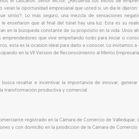
amos el cascarón. Señor lector, ¿Recuerda sus inicios de emp
veían la oportunidad empresarial que usted sí, un día le dijeron: 
Qué sintió?, Lo más seguro, una mezcla de sensaciones negat
 le enseñaron que al final del túnel hay una luz. Esta es su re
tan en la búsqueda constante de su propósito en la vida. Unos a
s emprendedores que vive empeñando todo para iniciar o consol
os, esta es la ocasión ideal para darlo a conocer. Lo invitamos 
icipando en la VII Versión de Reconocimiento al Mérito Empresarial
usca resaltar e incentivar la importancia de innovar, generar
la transformación productiva y comercial.
merciante registrado en la Cámara de Comercio de Valledupar, co
ones y con domicilio en la jurisdicción de la Cámara de Comercio 