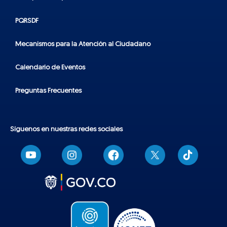
PQRSDF
Mecanismos para la Atención al Ciudadano
Calendario de Eventos
Preguntas Frecuentes
Síguenos en nuestras redes sociales
T
i
k
t
o
k