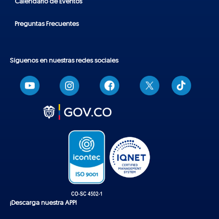
Calendario de Eventos
Preguntas Frecuentes
Síguenos en nuestras redes sociales
T
i
k
t
o
k
¡Descarga nuestra APP!