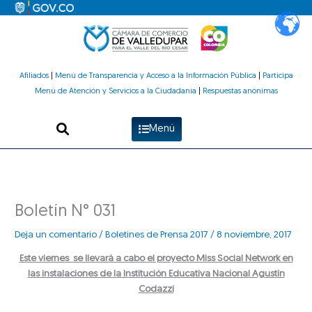
Ir
al
contenido
Afiliados
|
Menú de Transparencia y Acceso a la Información Pública
|
Participa
Menú de Atención y Servicios a la Ciudadanía
|
Respuestas anónimas
Menú
Boletín N° 031
Deja un comentario
/
Boletines de Prensa 2017
/
8 noviembre, 2017
Este viernes se llevará a cabo el proyecto Miss Social Network en
las instalaciones de la Institución Educativa Nacional Agustín
Codazzi