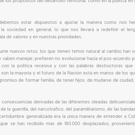
e los propósitos del desarrollo territorial, como en la puesta 
 debemos estar dispuestos a ajustar la manera como nos h
 la sociedad en general, lo que nos llevará a redefinir el len
ala de valores y en nuestras prioridades.
mir nuevos retos, los que tienen temor natural al cambio han 
saben manejar; prefieren no evolucionar hacia el pos-acuerdo porq
 con la política recesiva y con las palabras destructoras que 
no son la mayoría y el futuro de la Nación está en manos de los 
omiso de formar familia, de tener hijos, de mudarse de ciudad
consecuencias derivadas de las diferentes oleadas delicuenciales
la guerrilla, del narcotráfico, del paramilitarismo, de las bandas c
certidumbre generalizada era la única manera de entender a Co
dupar se han recibido más de 180.000 desplazados, provenien