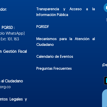
Transparencia y Acceso a la
dor:
Información Pública
PQRSDF
n PQRSD :
Solo WhatsApp)
Mecanismos para la Atención al
xt: 101, 163
Ciudadano
n Gestión Fiscal
Calendario de Eventos
¡D
Preguntas Frecuentes
 al Ciudadano
org.co
untos Legales y