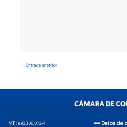
←
Entrada anterior
CÁMARA DE COM
== Datos de 
NIT :
892.300.072-4