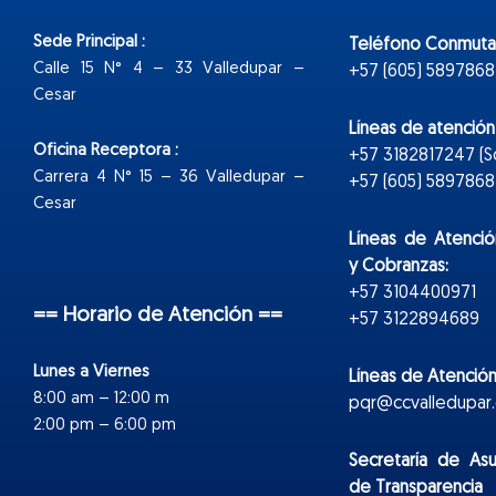
Sede Principal :
Teléfono Conmuta
Calle 15 N° 4 – 33 Valledupar –
+57 (605) 5897868
Cesar
Líneas de atenció
Oficina Receptora :
+57 3182817247 (
Carrera 4 N° 15 – 36 Valledupar –
+57 (605) 5897868 E
Cesar
Líneas de Atenció
y Cobranzas:
+57 3104400971
== Horario de Atención ==
+57 3122894689
Lunes a Viernes
Líneas de Atención
8:00 am – 12:00 m
pqr@ccvalledupar.
2:00 pm – 6:00 pm
Secretaría de As
de Transparencia