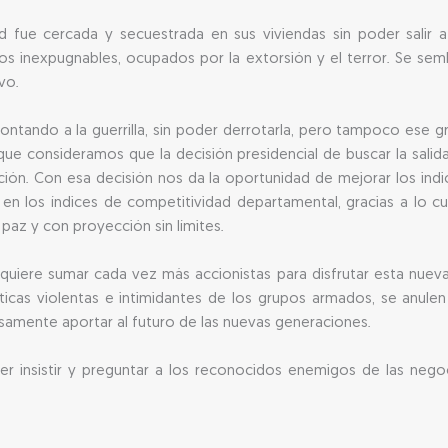
d fue cercada y secuestrada en sus viviendas sin poder salir a l
tios inexpugnables, ocupados por la extorsión y el terror. Se sem
vo.
ontando a la guerrilla, sin poder derrotarla, pero tampoco ese g
que consideramos que la decisión presidencial de buscar la salid
ión. Con esa decisión nos da la oportunidad de mejorar los indi
r en los índices de competitividad departamental, gracias a lo 
paz y con proyección sin límites.
quiere sumar cada vez más accionistas para disfrutar esta nueva
icas violentas e intimidantes de los grupos armados, se anulen l
samente aportar al futuro de las nuevas generaciones.
er insistir y preguntar a los reconocidos enemigos de las nego