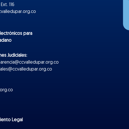
Ext. 116
valledupar.org.co
lectr
ónicos
para
dadano
es Judiciales:
parencia@ccvalledupar.org.co
ciales@ccvalledupar.org.co
org.co
miento Legal