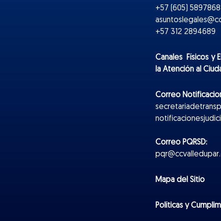
+57 (605) 5897868 
asuntoslegales@cc
+57 312 2894689
Canales Físicos y
E
la Atención al Ciu
Correo Notificacion
secretariadetrans
notificacionesjudi
Correo PQRSD:
pqr@ccvalledupar.
Mapa del Sitio
Políticas y Cumpli