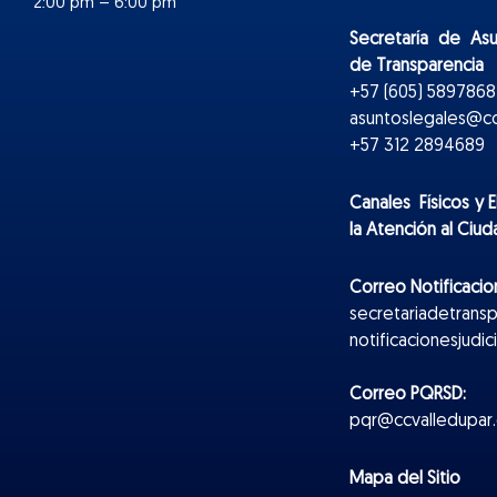
2:00 pm – 6:00 pm
Secretaría de As
de Transparencia
+57 (605) 5897868 
asuntoslegales@cc
+57 312 2894689
Canales Físicos y
E
la Atención al Ciu
Correo Notificacion
secretariadetrans
notificacionesjudi
Correo PQRSD:
pqr@ccvalledupar.
Mapa del Sitio