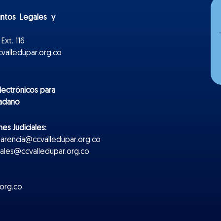
untos Legales y
Ext. 116
valledupar.org.co
lectr
ónicos
para
dadano
es Judiciales:
parencia@ccvalledupar.org.co
ciales@ccvalledupar.org.co
org.co