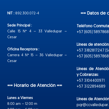
== Datos de 
NIT :
892.300.072-4
Sede Principal :
Teléfono Conmuta
Calle 15 N° 4 – 33 Valledupar –
+57 (605) 5897868
Cesar
Líneas de atenció
Oficina Receptora :
+57 3182817247 (
Carrera 4 N° 15 – 36 Valledupar –
+57 (605) 5897868 E
Cesar
Líneas de Atenció
y Cobranzas:
+57 3104400971
== Horario de Atención ==
+57 3122894689
Lunes a Viernes
Líneas de Atención
8:00 am – 12:00 m
pqr@ccvalledupar.