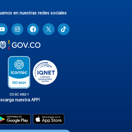
guenos en nuestras redes sociales
T
i
k
t
o
k
escarga nuestra APP!