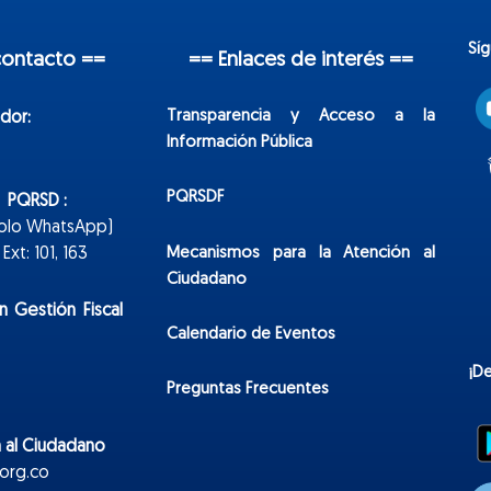
Sí
contacto ==
== Enlaces de interés ==
Transparencia y Acceso a la
dor:
Información Pública
PQRSDF
n PQRSD :
Solo WhatsApp)
Mecanismos para la Atención al
xt: 101, 163
Ciudadano
n Gestión Fiscal
Calendario de Eventos
¡D
Preguntas Frecuentes
 al Ciudadano
org.co