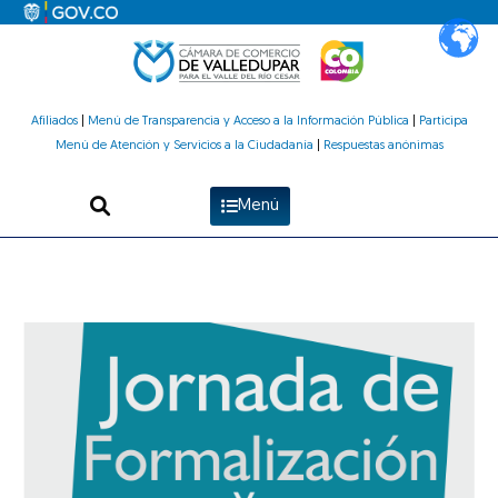
Ir
al
contenido
Afiliados
|
Menú de Transparencia y Acceso a la Información Pública
|
Participa
Menú de Atención y Servicios a la Ciudadanía
|
Respuestas anónimas
Menú