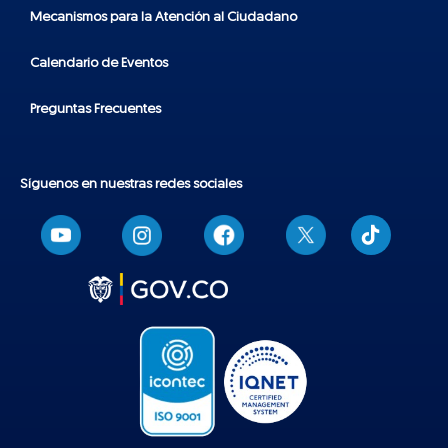
Mecanismos para la Atención al Ciudadano
Calendario de Eventos
Preguntas Frecuentes
Síguenos en nuestras redes sociales
T
i
k
t
o
k