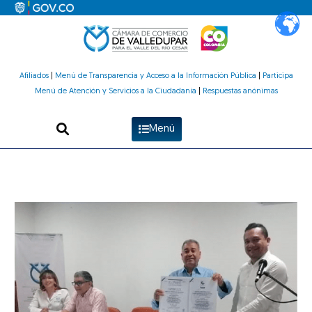
Ir
al
contenido
Afiliados
|
Menú de Transparencia y Acceso a la Información Pública
|
Participa
Menú de Atención y Servicios a la Ciudadanía
|
Respuestas anónimas
Menú