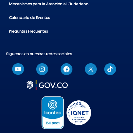
Mecanismos para la Atención al Ciudadano
Calendario de Eventos
Preguntas Frecuentes
Síguenos en nuestras redes sociales
T
i
k
t
o
k