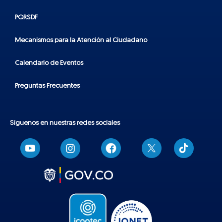
PQRSDF
Mecanismos para la Atención al Ciudadano
Calendario de Eventos
Preguntas Frecuentes
Síguenos en nuestras redes sociales
T
i
k
t
o
k