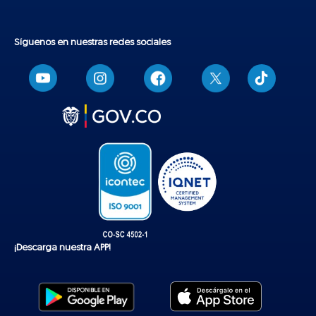
Síguenos en nuestras redes sociales
T
i
k
t
o
k
¡Descarga nuestra APP!