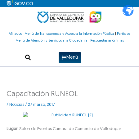
Ir
al
contenido
Afiliados
|
Menú de Transparencia y Acceso a la Información Pública
|
Participa
Menú de Atención y Servicios a la Ciudadanía
|
Respuestas anónimas
Menú
Capacitación RUNEOL
/
Noticias
/
27 marzo, 2017
Lugar
: Salon de Eventos Camara de Comercio de Valledupar