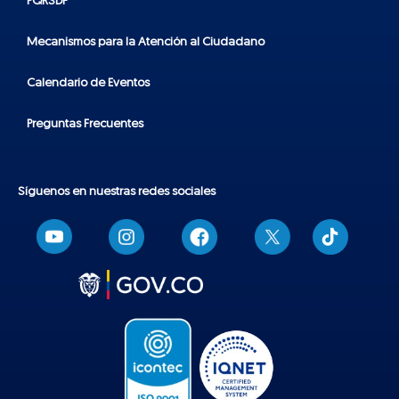
PQRSDF
Mecanismos para la Atención al Ciudadano
Calendario de Eventos
Preguntas Frecuentes
Síguenos en nuestras redes sociales
T
i
k
t
o
k