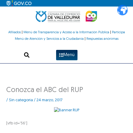
Ir
al
contenido
Afiliados
|
Menú de Transparencia y Acceso a la Información Pública
|
Participa
Menú de Atención y Servicios a la Ciudadanía
|
Respuestas anónimas
Menú
Conozca el ABC del RUP
/
Sin categoría
/
24 marzo, 2017
[vfb id=’56’]