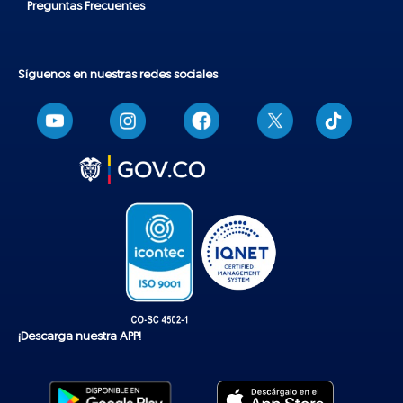
Preguntas Frecuentes
Síguenos en nuestras redes sociales
T
i
k
t
o
k
¡Descarga nuestra APP!