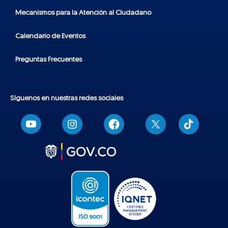
Mecanismos para la Atención al Ciudadano
Calendario de Eventos
Preguntas Frecuentes
Síguenos en nuestras redes sociales
T
i
k
t
o
k