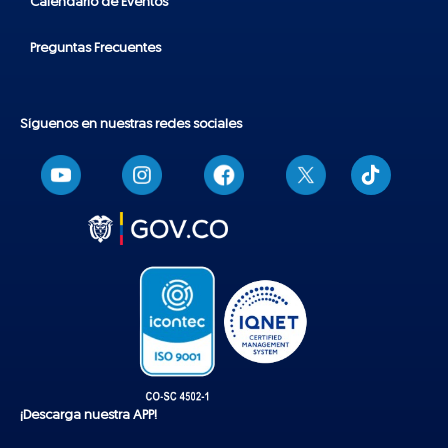
Calendario de Eventos
Preguntas Frecuentes
Síguenos en nuestras redes sociales
T
i
k
t
o
k
¡Descarga nuestra APP!