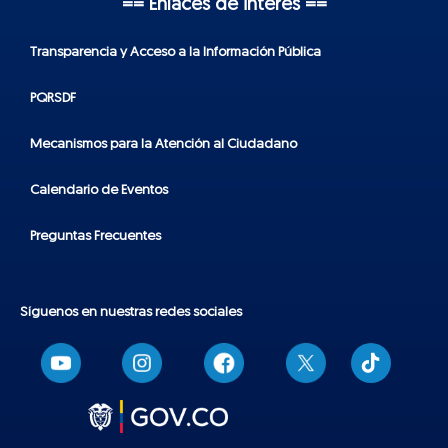
== Enlaces de interés ==
Transparencia y Acceso a la Información Pública
PQRSDF
Mecanismos para la Atención al Ciudadano
Calendario de Eventos
Preguntas Frecuentes
Síguenos en nuestras redes sociales
T
i
k
t
o
k