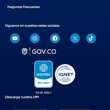
Preguntas Frecuentes
Síguenos en nuestras redes sociales
T
i
k
t
o
k
¡Descarga nuestra APP!