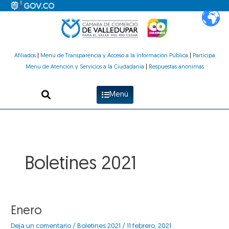
Ir
al
contenido
Afiliados
|
Menú de Transparencia y Acceso a la Información Pública
|
Participa
Menú de Atención y Servicios a la Ciudadanía
|
Respuestas anónimas
Menú
Boletines 2021
Enero
Enero
Deja un comentario
/
Boletines 2021
/
11 febrero, 2021