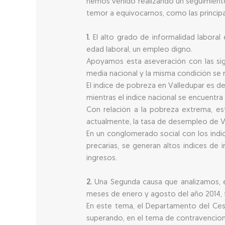
hemos venido realizando un seguimient
temor a equivocarnos, como las principa
1.
El alto grado de informalidad laboral
edad laboral, un empleo digno.
Apoyamos esta aseveración con las sig
media nacional y la misma condición se re
El índice de pobreza en Valledupar es d
mientras el índice nacional se encuentra
Con relación a la pobreza extrema, est
actualmente, la tasa de desempleo de Va
En un conglomerado social con los ind
precarias, se generan altos índices de 
ingresos.
2.
Una Segunda causa que analizamos, es
meses de enero y agosto del año 2014, f
En este tema, el Departamento del Cesar
superando, en el tema de contravencione