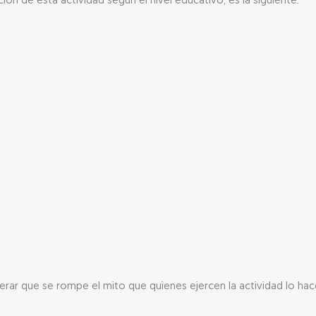
ión de esta actividad según el nivel educativo, es la siguiente:
ar que se rompe el mito que quienes ejercen la actividad lo hacen