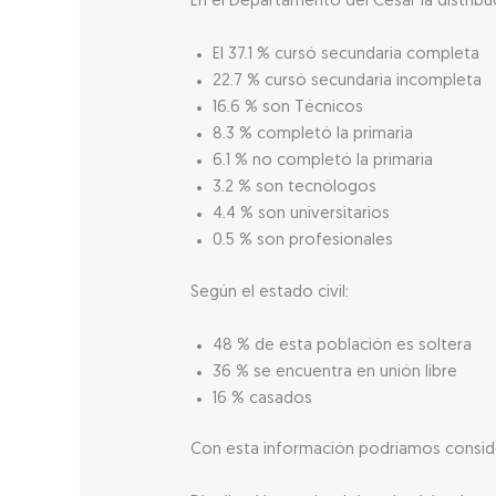
En el Departamento del Cesar la distribuc
El 37.1 % cursó secundaria completa
22.7 % cursó secundaria incompleta
16.6 % son Técnicos
8.3 % completó la primaria
6.1 % no completó la primaria
3.2 % son tecnólogos
4.4 % son universitarios
0.5 % son profesionales
Según el estado civil:
48 % de esta población es soltera
36 % se encuentra en unión libre
16 % casados
Con esta información podríamos consider