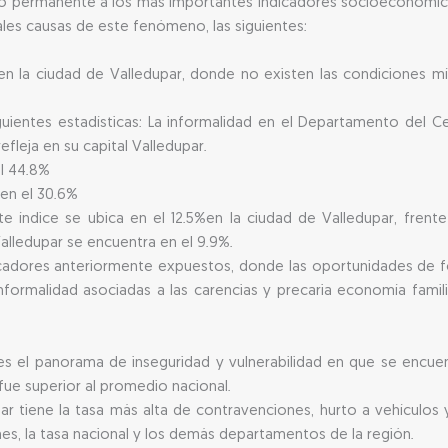
o permanente a los más importantes indicadores socioeconómico
les causas de este fenómeno, las siguientes:
 en la ciudad de Valledupar, donde no existen las condiciones m
uientes estadísticas: La informalidad en el Departamento del C
fleja en su capital Valledupar.
el 44.8%
 en el 30.6%
e índice se ubica en el 12.5%en la ciudad de Valledupar, frente 
lledupar se encuentra en el 9.9%.
icadores anteriormente expuestos, donde las oportunidades de 
informalidad asociadas a las carencias y precaria economía famili
 el panorama de inseguridad y vulnerabilidad en que se encuentr
ue superior al promedio nacional.
 tiene la tasa más alta de contravenciones, hurto a vehículos y 
s, la tasa nacional y los demás departamentos de la región.