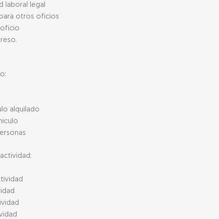
 laboral legal
para otros oficios
 oficio
greso.
o:
ulo alquilado
hículo
personas
actividad:
tividad
vidad
ividad
ividad