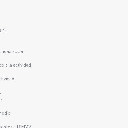
BEN
uridad social
o a la actividad:
ctividad
s
as
medio:
dientes a 1 SMMV