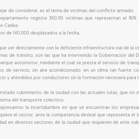
r de considerar, es el tema de víctimas del conflicto armado.
Departamento registra 360.110 víctimas que representan el 18% 
n Caribe.
dor de 140.000 desplazados a la fecha.
ue ver directamente con la deficiente infraestructura vial de la c
mas de tránsito, son las que ha intervenido la Gobernación del
rque automotor, mediante el cual se presta el servicio de transp
de servicio, sin aire acondicionado, en un clima tan fuerte c
cio y atendidos por conductores sin la formación necesaria para l
l limitado cubrimiento de la ciudad con las actuales rutas, que no 
 tema del transporte colectivo.
presamos la incertidumbre en que se encuentran los empresari
equiere el sector, ante la competencia desleal que representa el
uridad en diversos sectores de la ciudad que requieren de este 