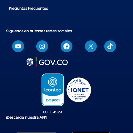
Preguntas Frecuentes
Síguenos en nuestras redes sociales
T
i
k
t
o
k
¡Descarga nuestra APP!