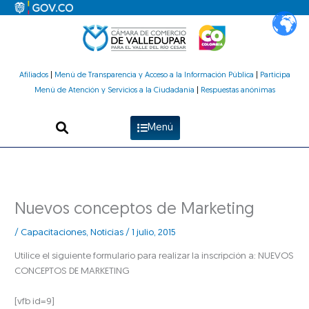
Ir
al
contenido
Afiliados
|
Menú de Transparencia y Acceso a la Información Pública
|
Participa
Menú de Atención y Servicios a la Ciudadanía
|
Respuestas anónimas
Menú
Nuevos conceptos de Marketing
/
Capacitaciones
,
Noticias
/
1 julio, 2015
Utilice el siguiente formulario para realizar la inscripción a: NUEVOS
CONCEPTOS DE MARKETING
[vfb id=9]