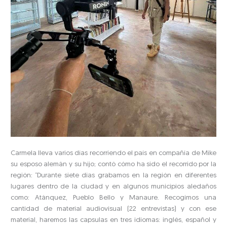
Carmela lleva varios días recorriendo el país en compañía de Mike
su esposo alemán y su hijo; contó cómo ha sido el recorrido por la
región: “Durante siete días grabamos en la región en diferentes
lugares dentro de la ciudad y en algunos municipios aledaños
como: Atánquez, Pueblo Bello y Manaure. Recogimos una
cantidad de material audiovisual (22 entrevistas) y con ese
material, haremos las capsulas en tres idiomas: inglés, español y