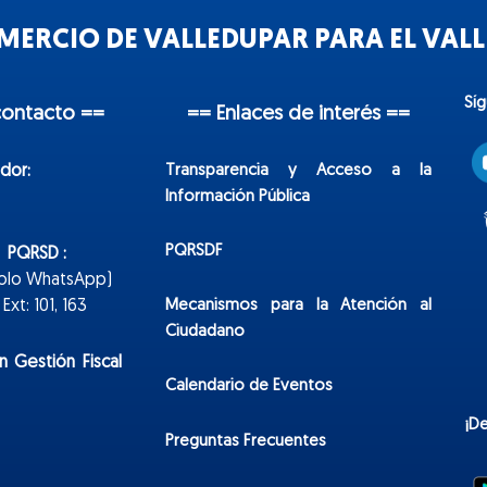
ERCIO DE VALLEDUPAR PARA EL VALLE
Sí
contacto ==
== Enlaces de interés ==
Transparencia y Acceso a la
dor:
Información Pública
PQRSDF
n PQRSD :
Solo WhatsApp)
Mecanismos para la Atención al
xt: 101, 163
Ciudadano
n Gestión Fiscal
Calendario de Eventos
¡D
Preguntas Frecuentes