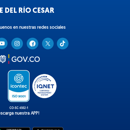
 DEL RÍO CESAR
guenos en nuestras redes sociales
T
i
k
t
o
k
escarga nuestra APP!