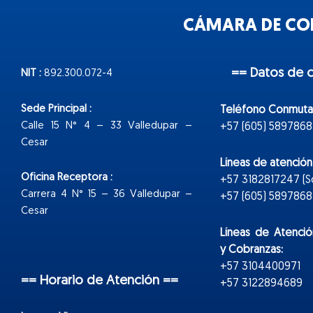
CÁMARA DE COM
== Datos de 
NIT :
892.300.072-4
Sede Principal :
Teléfono Conmuta
Calle 15 N° 4 – 33 Valledupar –
+57 (605) 5897868
Cesar
Líneas de atenció
Oficina Receptora :
+57 3182817247 (
Carrera 4 N° 15 – 36 Valledupar –
+57 (605) 5897868 E
Cesar
Líneas de Atenció
y Cobranzas:
+57 3104400971
== Horario de Atención ==
+57 3122894689