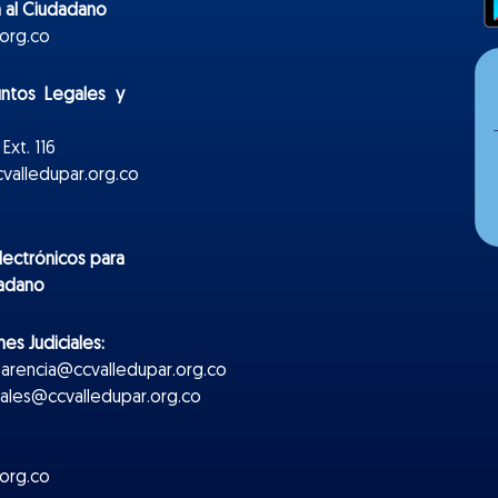
 al Ciudadano
org.co
untos Legales y
Ext. 116
valledupar.org.co
lectr
ónicos
para
dadano
es Judiciales:
parencia@ccvalledupar.org.co
ciales@ccvalledupar.org.co
org.co