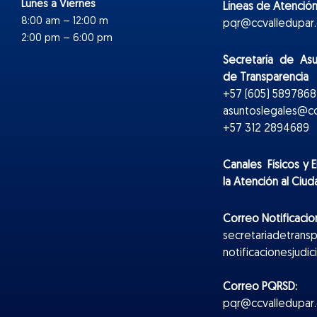
Lunes a Viernes
Líneas de Atención
8:00 am – 12:00 m
pqr@ccvalledupar.
2:00 pm – 6:00 pm
Secretaría de As
de Transparencia
+57 (605) 5897868 
asuntoslegales@cc
+57 312 2894689
Canales Físicos y
E
la Atención al Ciu
Correo Notificacion
secretariadetrans
notificacionesjudi
Correo PQRSD:
pqr@ccvalledupar.