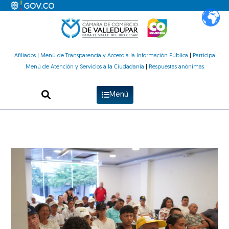
Ir
al
contenido
Afiliados
|
Menú de Transparencia y Acceso a la Información Pública
|
Participa
Menú de Atención y Servicios a la Ciudadanía
|
Respuestas anónimas
Menú