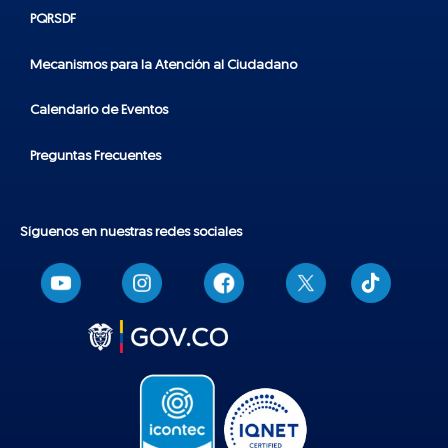
PQRSDF
Mecanismos para la Atención al Ciudadano
Calendario de Eventos
Preguntas Frecuentes
Síguenos en nuestras redes sociales
T
i
k
t
o
k