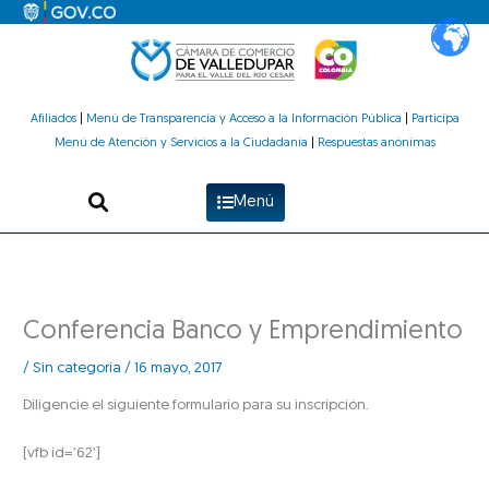
Ir
al
contenido
Afiliados
|
Menú de Transparencia y Acceso a la Información Pública
|
Participa
Menú de Atención y Servicios a la Ciudadanía
|
Respuestas anónimas
Menú
Conferencia Banco y Emprendimiento
/
Sin categoría
/
16 mayo, 2017
Diligencie el siguiente formulario para su inscripción.
[vfb id=’62’]