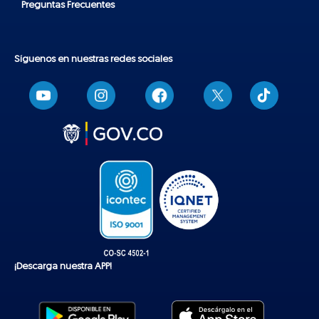
Preguntas Frecuentes
Síguenos en nuestras redes sociales
T
i
k
t
o
k
¡Descarga nuestra APP!