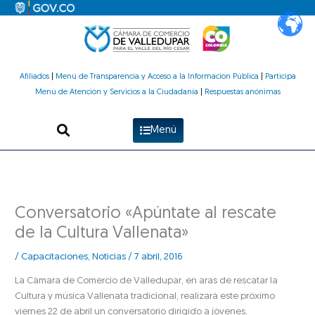
Ir
al
contenido
Afiliados
|
Menú de Transparencia y Acceso a la Información Pública
|
Participa
Menú de Atención y Servicios a la Ciudadanía
|
Respuestas anónimas
Menú
Conversatorio «Apúntate al rescate
de la Cultura Vallenata»
/
Capacitaciones
,
Noticias
/
7 abril, 2016
La Cámara de Comercio de Valledupar, en aras de rescatar la
Cultura y música Vallenata tradicional, realizará este próximo
viernes 22 de abril un conversatorio dirigido a jóvenes,