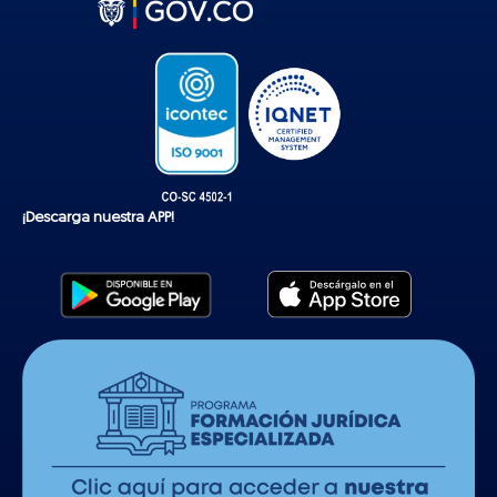
o
k
¡Descarga nuestra APP!