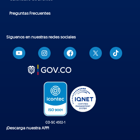
Preguntas Frecuentes
Síguenos en nuestras redes sociales
T
i
k
t
o
k
¡Descarga nuestra APP!