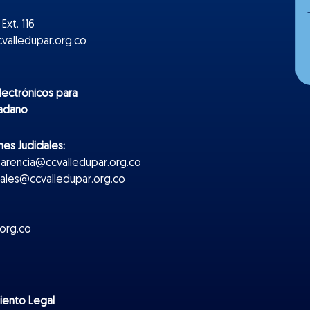
Ext. 116
valledupar.org.co
lectr
ónicos
para
dadano
es Judiciales:
parencia@ccvalledupar.org.co
ciales@ccvalledupar.org.co
org.co
miento Legal