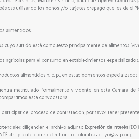
 Albania, Barrancas, Manaure y Uribia, para que
operen como los p
ásicas utilizando los bonos y/o tarjetas prepago que les da el P
s alimenticios.
s cuyo surtido está compuesto principalmente de alimentos (víve
s agrícolas para el consumo en establecimientos especializados
ductos alimenticios n. c. p., en establecimientos especializados.
cuentra matriculado formalmente y vigente en ésta Cámara de 
e compartimos esta convocatoria.
n participar del proceso de contratación, por favor tener present
tenciales diligencien el archivo adjunto
Expresión de Interés (EOI)
ENTE
al siguiente correo electrónico colombia.apoyo@wfp.org,