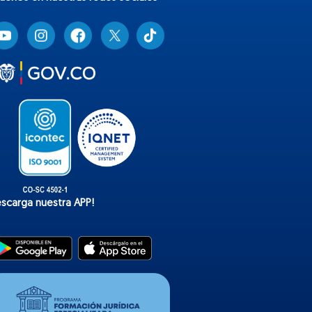
T
i
k
t
o
k
escarga nuestra APP!