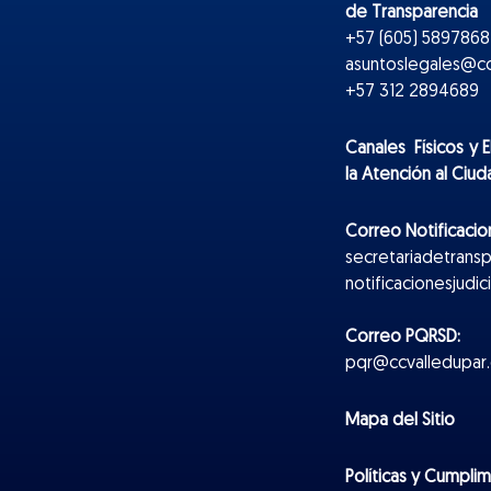
de Transparencia
+57 (605) 5897868 
asuntoslegales@cc
+57 312 2894689
Canales Físicos y
E
la Atención al Ciu
Correo Notificacion
secretariadetrans
notificacionesjudi
Correo PQRSD:
pqr@ccvalledupar.
Mapa del Sitio
Políticas y Cumpli