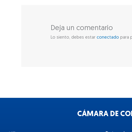
Deja un comentario
Lo siento, debes estar
conectado
para p
CÁMARA DE COM