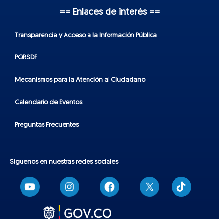
== Enlaces de interés ==
Transparencia y Acceso a la Información Pública
PQRSDF
Mecanismos para la Atención al Ciudadano
Calendario de Eventos
Preguntas Frecuentes
Síguenos en nuestras redes sociales
T
i
k
t
o