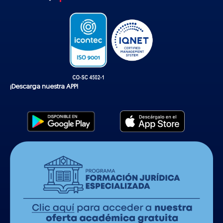
k
¡Descarga nuestra APP!