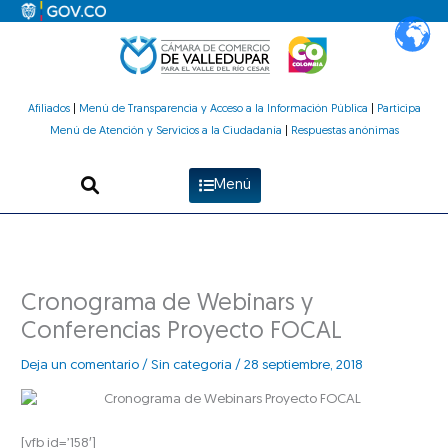
Ir
al
contenido
Afiliados
|
Menú de Transparencia y Acceso a la Información Pública
|
Participa
Menú de Atención y Servicios a la Ciudadanía
|
Respuestas anónimas
Menú
Cronograma de Webinars y
Conferencias Proyecto FOCAL
Deja un comentario
/
Sin categoría
/
28 septiembre, 2018
[vfb id=’158′]