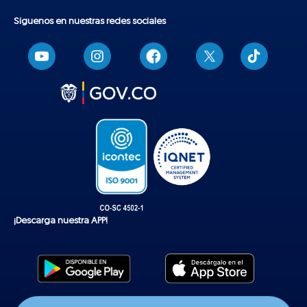
Síguenos en nuestras redes sociales
T
i
k
t
o
k
¡Descarga nuestra APP!