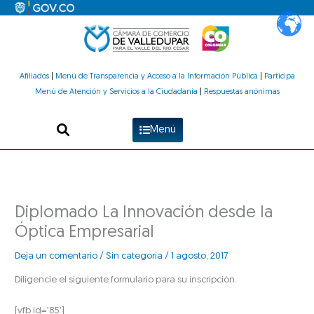
Ir
al
contenido
Afiliados
|
Menú de Transparencia y Acceso a la Información Pública
|
Participa
Menú de Atención y Servicios a la Ciudadanía
|
Respuestas anónimas
Menú
Diplomado La Innovación desde la
Óptica Empresarial
Deja un comentario
/
Sin categoría
/
1 agosto, 2017
Diligencie el siguiente formulario para su inscripción.
[vfb id=’85’]