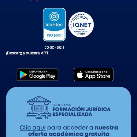
k
¡Descarga nuestra APP!