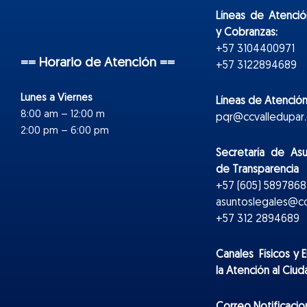
Líneas de Atenció
y Cobranzas:
+57 3104400971
== Horario de Atención ==
+57 3122894689
Lunes a Viernes
Líneas de Atención
8:00 am – 12:00 m
pqr@ccvalledupar.
2:00 pm – 6:00 pm
Secretaría de As
de Transparencia
+57 (605) 5897868 
asuntoslegales@cc
+57 312 2894689
Canales Físicos y
E
la Atención al Ciu