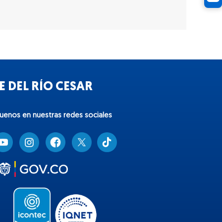
 DEL RÍO CESAR
guenos en nuestras redes sociales
T
i
k
t
o
k