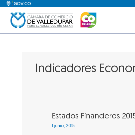
Ir
al
contenido
Indicadores Econo
Estados
Estados Financieros 201
Financieros
1 junio, 2015
2015