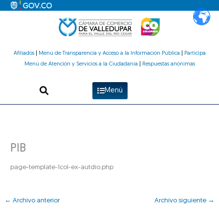
Ir
al
contenido
Afiliados
|
Menú de Transparencia y Acceso a la Información Pública
|
Participa
Menú de Atención y Servicios a la Ciudadanía
|
Respuestas anónimas
Menú
PIB
page-template-1col-ex-autdio.php
←
Archivo anterior
Archivo siguiente
→