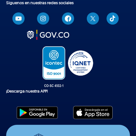
Síguenos en nuestras redes sociales
T
i
k
t
o
k
¡Descarga nuestra APP!