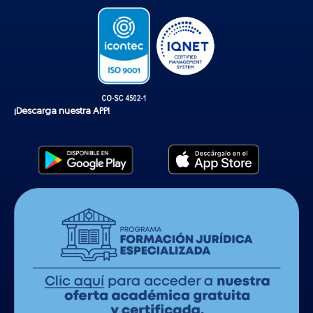
k
¡Descarga nuestra APP!