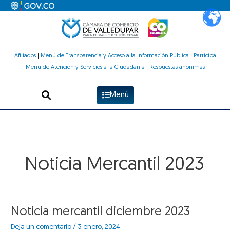
Ir
al
contenido
Afiliados
|
Menú de Transparencia y Acceso a la Información Pública
|
Participa
Menú de Atención y Servicios a la Ciudadanía
|
Respuestas anónimas
Menú
Noticia Mercantil 2023
Noticia
Noticia mercantil diciembre 2023
mercantil
Deja un comentario
/
3 enero, 2024