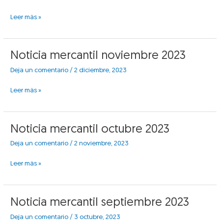
diciembre
2023
Leer más »
Noticia
Noticia mercantil noviembre 2023
mercantil
Deja un comentario
/
2 diciembre, 2023
noviembre
2023
Leer más »
Noticia
Noticia mercantil octubre 2023
mercantil
Deja un comentario
/
2 noviembre, 2023
octubre
2023
Leer más »
Noticia
Noticia mercantil septiembre 2023
mercantil
Deja un comentario
/
3 octubre, 2023