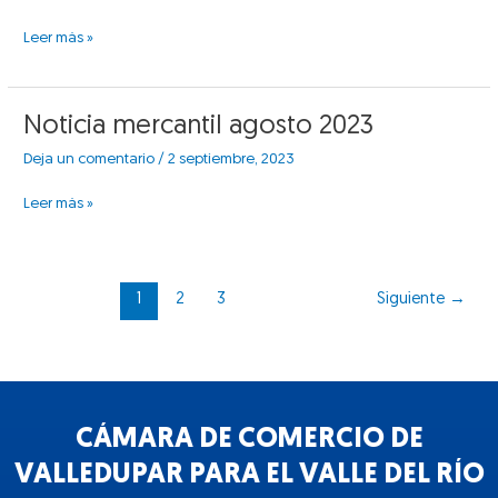
septiembre
2023
Leer más »
Noticia
Noticia mercantil agosto 2023
mercantil
Deja un comentario
/
2 septiembre, 2023
agosto
2023
Leer más »
1
2
3
Siguiente
→
CÁMARA DE COMERCIO DE
VALLEDUPAR PARA EL VALLE DEL RÍO