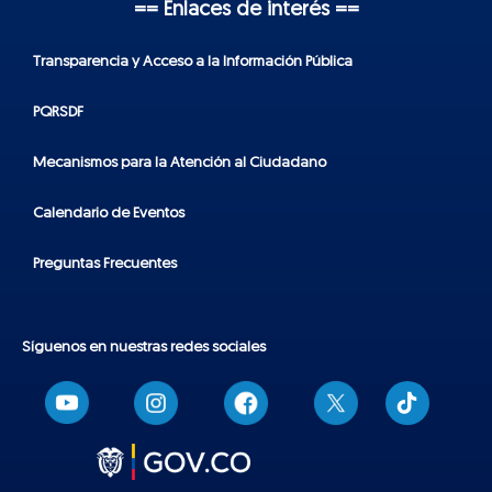
== Enlaces de interés ==
Transparencia y Acceso a la Información Pública
PQRSDF
Mecanismos para la Atención al Ciudadano
Calendario de Eventos
Preguntas Frecuentes
Síguenos en nuestras redes sociales
T
i
k
t
o