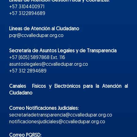
Líneas de Atención Gestión Fiscal y Cobranzas:
+57 3104400971
+57 3122894689
Líneas de Atención al Ciudadano
pqr@ccvalledupar.org.co
Secretaría de Asuntos Legales y de Transparencia
+57 (605) 5897868 Ext. 116
asuntoslegales@ccvalledupar.org.co
+57 312 2894689
Canales Físicos y
Electr
ónicos
para la Atención al
Ciudadano
Correo Notificaciones Judiciales:
secretariadetransparencia@ccvalledupar.org.co
notificacionesjudiciales@ccvalledupar.org.co
Correo PQRSD: