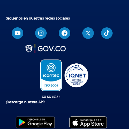
Síguenos en nuestras redes sociales
T
i
k
t
o
k
¡Descarga nuestra APP!