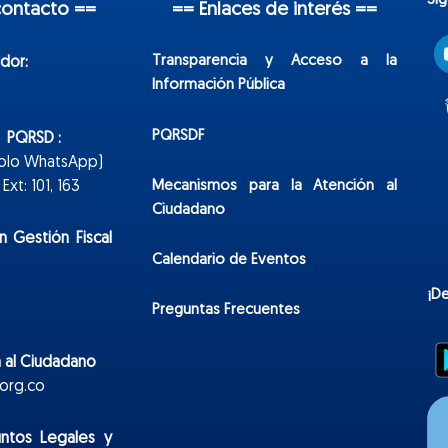
Sí
contacto ==
== Enlaces de interés ==
Transparencia y Acceso a la
dor:
Información Pública
PQRSDF
n PQRSD :
Solo WhatsApp)
Mecanismos para la Atención al
xt: 101, 163
Ciudadano
n Gestión Fiscal
Calendario de Eventos
¡D
Preguntas Frecuentes
 al Ciudadano
org.co
untos Legales y