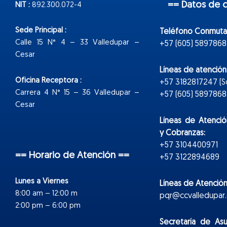
== Datos de 
NIT :
892.300.072-4
Sede Principal :
Teléfono Conmuta
Calle 15 N° 4 – 33 Valledupar –
+57 (605) 5897868
Cesar
Líneas de atenció
Oficina Receptora :
+57 3182817247 (
Carrera 4 N° 15 – 36 Valledupar –
+57 (605) 5897868 E
Cesar
Líneas de Atenció
y Cobranzas:
+57 3104400971
== Horario de Atención ==
+57 3122894689
Lunes a Viernes
Líneas de Atención
8:00 am – 12:00 m
pqr@ccvalledupar.
2:00 pm – 6:00 pm
Secretaría de As