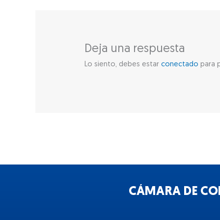
Deja una respuesta
Lo siento, debes estar
conectado
para p
CÁMARA DE COM