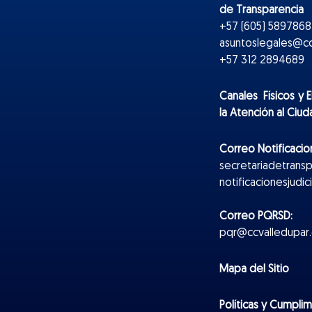
de Transparencia
+57 (605) 5897868 
asuntoslegales@cc
+57 312 2894689
Canales Físicos y
E
la Atención al Ciu
Correo Notificacion
secretariadetrans
notificacionesjudi
Correo PQRSD:
pqr@ccvalledupar.
Mapa del Sitio
Políticas y Cumpli