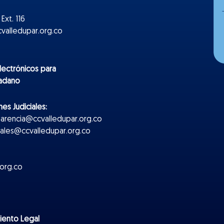
Ext. 116
valledupar.org.co
lectr
ónicos
para
dadano
es Judiciales:
parencia@ccvalledupar.org.co
ciales@ccvalledupar.org.co
org.co
miento Legal