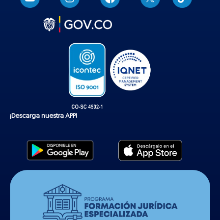
i
k
t
o
k
¡Descarga nuestra APP!