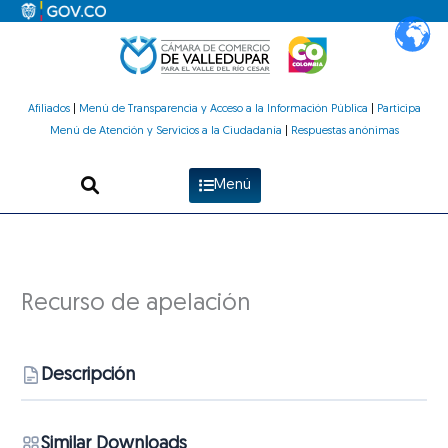
Ir
al
contenido
Afiliados
|
Menú de Transparencia y Acceso a la Información Pública
|
Participa
Menú de Atención y Servicios a la Ciudadanía
|
Respuestas anónimas
Menú
Recurso de apelación
Descripción
Similar Downloads